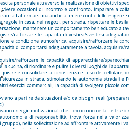
rescita personale attraverso la realizzazione di obiettivi spe
o vivere occasioni di incontro e confronto, imparare a col
Prerequisiti al lavoro
parare ad affermarsi ma anche a tenere conto delle esigenz
le regole in casa, nei negozi, per strada, rispettare le basila
Unified sport for all
versazione, mantenere un comportamento ben educato a tav
isire/rafforzare le capacità di vestirsi/svestirsi adeguata
Musicoterapia
ione e condizione atmosferica, acquisire/rafforzare le cono
capacità di comportarsi adeguatamente a tavola, acquisire/ra
Progetto Bebè
uisire/rafforzare le capacità di apparecchiare/sparecchia
Ecosistemi di autonomia
re la cucina, di riordinare e pulire i diversi luoghi dell'appar
uisire e consolidare la conoscenza e l'uso del cellulare, im
Easy to read
 sicurezza in strada, stimolando le autonomie stradali e l'
ltri esercizi commerciali, la capacità di svolgere piccole com
viano a partire da situazioni e/o da bisogni reali (prepara
.).
tivano energie motivazionali che concorrono nella costruzio
tonomo e di responsabilità, trova forza nella valorizzazio
 di gruppo), nella sollecitazione ad affrontare attivamente i va