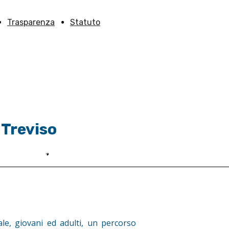
Trasparenza
Statuto
 Treviso
ieni Anffas
Contatti
eni Anffas TV
iale, giovani ed adulti, un percorso