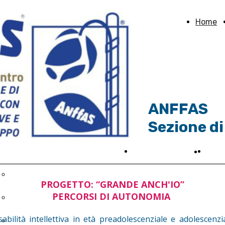
Home
ANFFAS
Sezione di
ogetti
News ed Eventi
Sost
Sosti
Spazio Aperto 2025
PROGETTO: “GRANDE ANCH'IO”
PERCORSI DI AUTONOMIA
Tempo libero
abilità intellettiva in età preadolescenziale e adolescenz
Autonomia