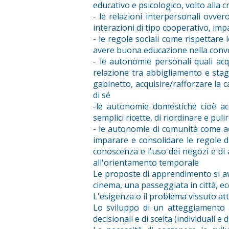
educativo e psicologico, volto alla c
- le relazioni interpersonali ovver
interazioni di tipo cooperativo, im
- le regole sociali come rispettare 
avere buona educazione nella con
- le autonomie personali quali acqu
relazione tra abbigliamento e stag
gabinetto, acquisire/rafforzare la 
di sé
-le autonomie domestiche cioè acq
semplici ricette, di riordinare e puli
- le autonomie di comunità come acq
imparare e consolidare le regole di
conoscenza e l'uso dei negozi e di a
all'orientamento temporale
Le proposte di apprendimento si av
cinema, una passeggiata in città, ecc
L'esigenza o il problema vissuto at
Lo sviluppo di un atteggiamento au
decisionali e di scelta (individuali e