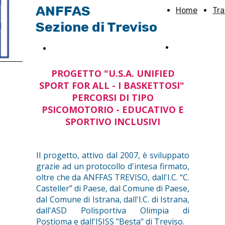
ANFFAS
Home
Tr
Sezione di Treviso
L'associazion
Sostieni Anffas TV
PROGETTO "U.S.A. UNIFIED
SPORT FOR ALL - I BASKETTOSI"
PERCORSI DI TIPO
PSICOMOTORIO - EDUCATIVO E
SPORTIVO INCLUSIVI
Il progetto, attivo dal 2007, è sviluppato
grazie ad un protocollo d'intesa firmato,
oltre che da ANFFAS TREVISO, dall'I.C. “C.
Casteller” di Paese, dal Comune di Paese,
dal Comune di Istrana, dall'I.C. di Istrana,
dall'ASD Polisportiva Olimpia di
Postioma e dall'ISISS "Besta" di Treviso.