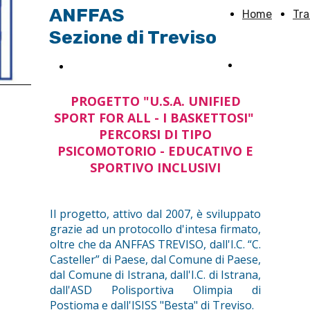
ANFFAS
Home
Tr
Sezione di Treviso
L'associazion
Sostieni Anffas TV
PROGETTO "U.S.A. UNIFIED
SPORT FOR ALL - I BASKETTOSI"
PERCORSI DI TIPO
PSICOMOTORIO - EDUCATIVO E
SPORTIVO INCLUSIVI
Il progetto, attivo dal 2007, è sviluppato
grazie ad un protocollo d'intesa firmato,
oltre che da ANFFAS TREVISO, dall'I.C. “C.
Casteller” di Paese, dal Comune di Paese,
dal Comune di Istrana, dall'I.C. di Istrana,
dall'ASD Polisportiva Olimpia di
Postioma e dall'ISISS "Besta" di Treviso.